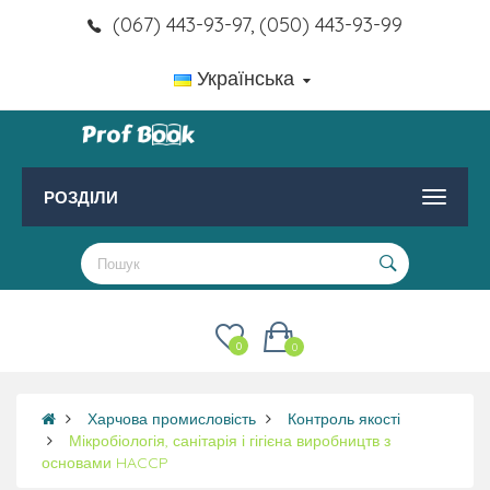
(067) 443-93-97, (050) 443-93-99
Українська
РОЗДІЛИ
0
0
Харчова промисловість
Контроль якості
Мікробіологія, санітарія і гігієна виробництв з
основами HACCP