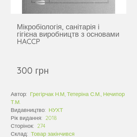
Мікробіологія, санітарія і
гігієна виробництв з основами
HACCP
300 грн
Автор:
Грегірчак Н.М, Тетеріна С.М., Нечипор
Т.М.
Видавництво:
НУХТ
Рік видання:
2018
Сторінок:
274
Склад:
Товар закінчився