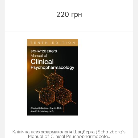
220 грн
Клінічна психофармакологія Шацберга (Schatzberg's
Manual of Clinical Psychopharmacolo..