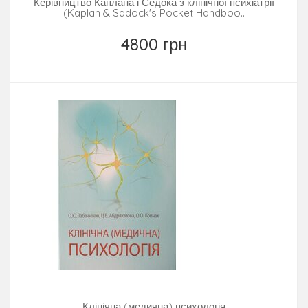
Керівництво Каплана і Седока з клінічної психіатрії
(Kaplan & Sadock's Pocket Handboo..
4800 грн
Клінічна (медична) психологія