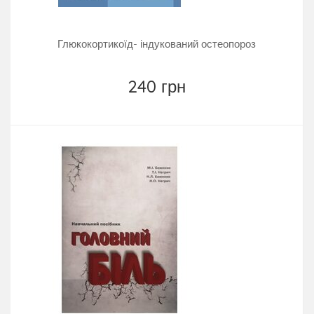
Глюкокортикоїд- індукований остеопороз
240 грн