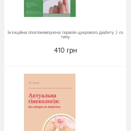
Ін’єкційна гіпоглікемізуюча терапія цукрового діабету 2-го
типу
410 грн