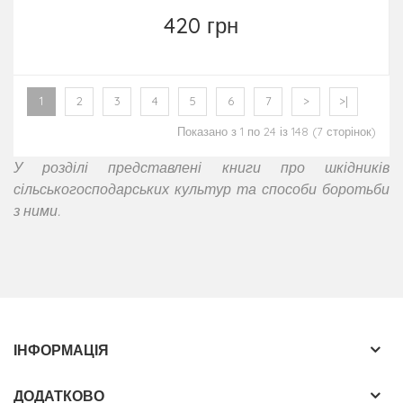
420 грн
1
2
3
4
5
6
7
>
>|
Показано з 1 по 24 із 148 (7 сторінок)
У розділі представлені книги про шкідників
сільськогосподарських культур та способи боротьби
з ними.
ІНФОРМАЦІЯ
ДОДАТКОВО