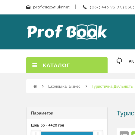
profkniga@ukr.net
(067) 443-93-97, (050)
АК
КАТАЛОГ
Економіка. Бізнес
Туристична Діяльність
Турис
Параметри
Ціна
55
-
4420
грн