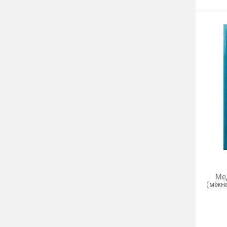
Ме
(міжн