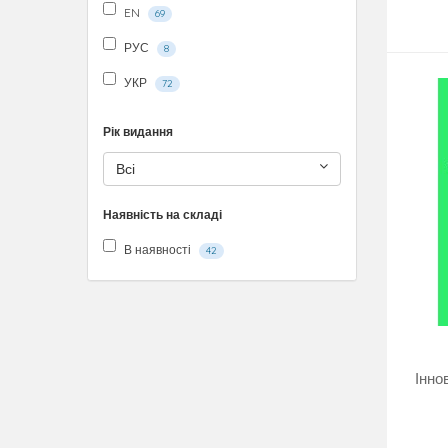
EN
69
РУС
8
УКР
72
Рік видання
Всі
Наявність на складі
В наявності
42
Інно