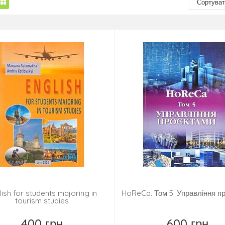
lish for students majoring in
HoReCa. Том 5. Управління п
tourism studies
400 грн
600 грн