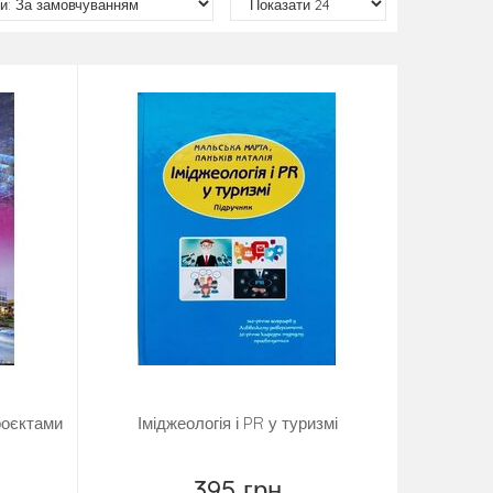
роєктами
Іміджеологія і PR у туризмі
395 грн