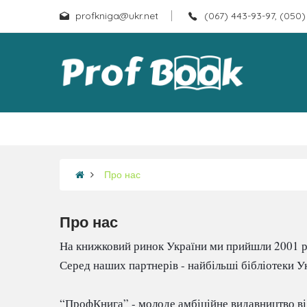
profkniga@ukr.net
(067) 443-93-97, (050)
Про нас
Про нас
На книжковий ринок України ми прийшли 2001 ро
Серед наших партнерів - найбільші бібліотеки Ук
“ПрофКнига” - молоде амбіційне видавництво від