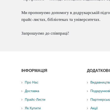
Ми пропонуємо допомогу в додрукарській підгото
прайс-листах, бібліотеках та університетах.

Запрошуємо до співпраці!
ІНФОРМАЦІЯ
ДОДАТКОВ
Про Нас
Видавництв
Доставка
Подарунков
Прайс-Листи
Партнерськ
Як Купити
Акції