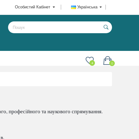
Особистий Кабінет
Українська
4
0
о, професійного та наукового спрямування. 
.
