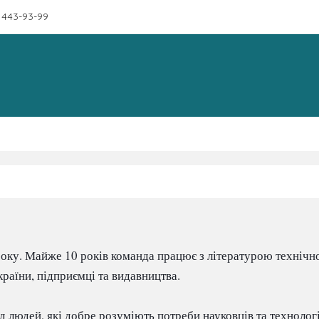
 443-93-99
ку. Майже 10 років команда працює з літературою технічног
раїни, підприємці та видавництва.

 людей, які добре розуміють потреби науковців та технологів