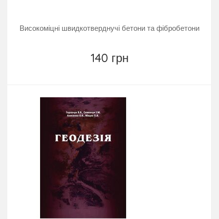
Високоміцні швидкотверднучі бетони та фібробетони
140 грн