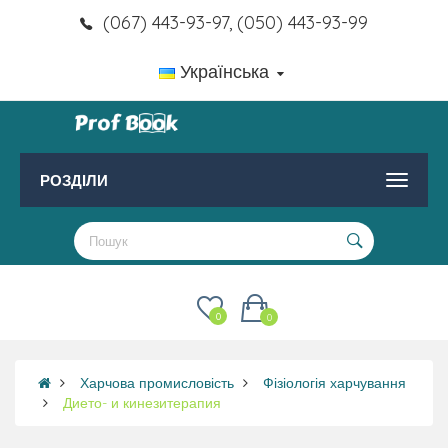
(067) 443-93-97, (050) 443-93-99
Українська
РОЗДІЛИ
0
0
Харчова промисловість
Фізіологія харчування
Дието- и кинезитерапия