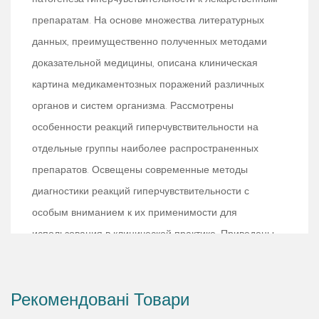
препаратам. На основе множества литературных
данных, преимущественно полученных методами
доказательной медицины, описана клиническая
картина медикаментозных поражений различных
органов и систем организма. Рассмотрены
особенности реакций гиперчувствительности на
отдельные группы наиболее распространенных
препаратов. Освещены современные методы
диагностики реакций гиперчувствительности с
особым вниманием к их применимости для
использования в клинической практике. Приведены
подходы к лечению и профилактике реакций
гиперчувствительности на лекарственные препараты.
Рекомендовані Товари
Руководство предназначено для врачей всех
специальностей.