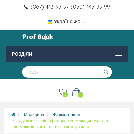
(067) 443-93-97, (050) 443-93-99
Українська
РОЗДІЛИ
0
0
Медицина
Фармакологія
Діуретики: класифікація, фармакодинаміка та
фармакокінетика, тактика застосування