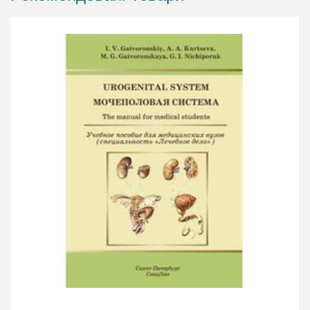
закладів (факультетів) післядипломної освіти.