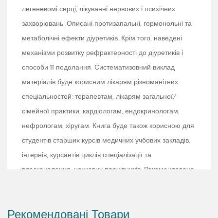
легеневомі серці, лікуванні нервових і психічних
захворювань. Описані протизапальні, гормонольні та
метаболічні ефекти діуретиків. Крім того, наведені
механізми розвитку рефрактерності до діуретиків і
способи її подолання. Систематизовний виклад
матеріалів буде корисним лікарям різноманітних
спеціальностей: терапевтам, лікарям загальної/
сімейної практики, кардіологам, ендокринологам,
нефрологам, хіругам. Книга буде також корисною для
студентів старших курсів медичних учбових закладів,
інтернів, курсантів циклів спеціалізації та
вдосконалення, наукових працівників. Рекомендовано
Центальним методичним кабінетом з вищої медичної
освіти МОЗ України як навчальний посібник для
Рекомендовані Товари
лікарів-слухачів курсів підвищення кваліфікації