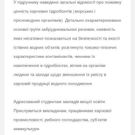
У підручнику наведено загальні відомості про поживну
цінність харчових гідробіонтів (морських і
прісноводних організмів). Детально охарактеризовано
основні групи забруднювальних речовин, наявність
яких негативно позначається на безпечності та якості
їстівних водних об’єктів, розглянуто токсико-гігієнічні
характеристики контамінантів, чинники їх
накопичення в гідробіонтах, вплив на організм
людини та заходи щодо зменшення їх умісту в
харчовій продукції водного походження.
Адресований студентам закладів вищої освіти.
Прислужиться викладачам, працівникам харчової
промисловості, рибного господарства, суб’єктів
аквакультури.