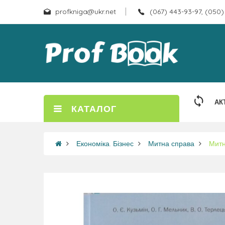
profkniga@ukr.net
(067) 443-93-97, (050)
АК
КАТАЛОГ
Економіка. Бізнес
Митна справа
Митн