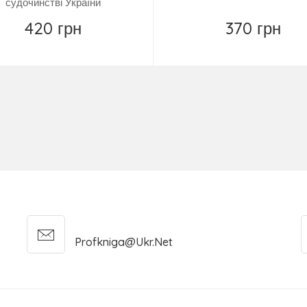
судочинстві України
420 грн
370 грн
Купити
Повідомити
Profkniga@ukr.net