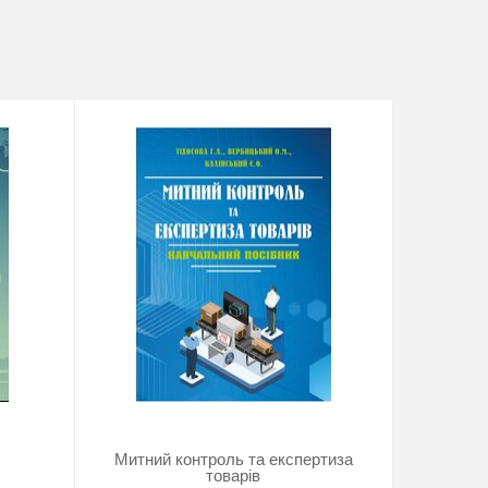
Митний контроль та експертиза
Митне об
товарів