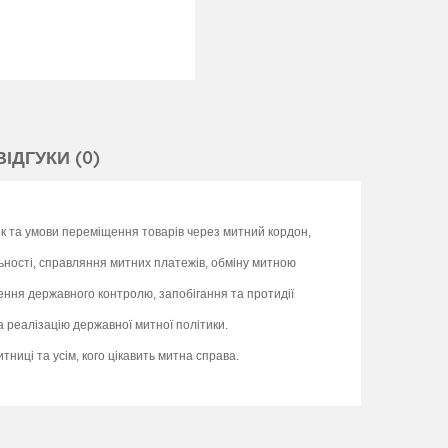
ВІДГУКИ (0)
ок та умови переміщення товарів через митний кордон,
ності, справляння митних платежів, обміну митною
нення державного контролю, запобігання та протидії
а реалізацію державної митної політики.
ниці та усім, кого цікавить митна справа.