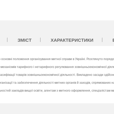
ЗМІСТ
ХАРАКТЕРИСТИКИ
о основні положення організування митної справи в Україні. Розглянуто поряд
механізмів тарифного і нетарифного регулювання зовнішньоекономічної діяль
ласифікації товарів зовнішньоекономічної діяльності. Викладено засади здійс
анізації та забезпечення діяльності митних органів й заходів, спрямованих н
остей закладів вищої освіти, агентам з митного оформлення, спеціалістам мит