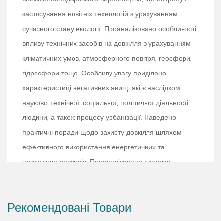
застосування новітніх технологій з урахуванням
сучасного стану екології. Проаналізовано особливості
впливу технічних засобів на довкілля з урахуванням
кліматичних умов, атмосферного повітря, геосфери,
гідросфери тощо. Особливу увагу приділено
характеристиці негативних явищ, які є наслідком
науково-технічної, соціальної, політичної діяльності
людини, а також процесу урбанізації. Наведено
практичні поради щодо захисту довкілля шляхом
ефективного використання енергетичних та
природних ресурсів. Проаналізовано систему
управління і правові аспекти природоохоронних
заходів. Розраховано на студентів вищих навчальних
Рекомендовані Товари
закладів, керівників державних установ, підприємств і
організацій, широке коло читачів.