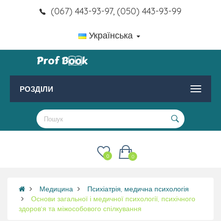
(067) 443-93-97, (050) 443-93-99
Українська
РОЗДІЛИ
0
0
Медицина
Психіатрія, медична психологія
Основи загальної і медичної психології, психічного
здоров’я та міжособового спілкування