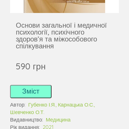
Основи загальної і медичної
психології, психічного
здоров’я та міжособового
спілкування
590 грн
Зміст
Автор:
Губенко І.Я., Карнацька О.С.,
Шевченко О.Т.
Видавництво:
Медицина
Рік видання:
2021