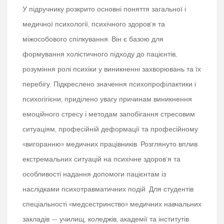
У підручнику розкрито основні поняття загальної і
медичної психології, психічного здоров’я та
міжособового спілкування. Він є базою для
формування холістичного підходу до пацієнтів,
розуміння ролі психіки у виникненні захворювань та їх
перебігу. Підкреслено значення психопрофілактики і
психогігієни, приділено увагу причинам виникнення
емоційного стресу і методам запобігання стресовим
ситуаціям, професійній деформації та професійному
«вигоранню» медичних працівників. Розглянуто вплив
екстремальних ситуацій на психічне здоров’я та
особливості надання допомоги пацієнтам із
наслідками психотравматичних подій. Для студентів
спеціальності «медсестринство» медичних навчальних
закладів — училищ, коледжів, академії та інститутів