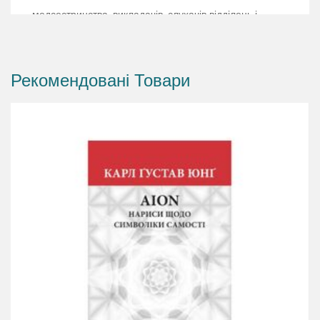
медсестринства, викладачів, слухачів відділень і
закладів післядипломної освіти, а також медичних
сестер, фельдшерів, акушерок.
Рекомендовані Товари