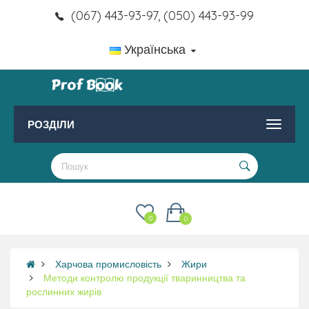
(067) 443-93-97, (050) 443-93-99
Українська
РОЗДІЛИ
0
0
Харчова промисловість
Жири
Методи контролю продукції тваринництва та
рослинних жирів