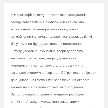
У монографії викладено теоретико-методологічні
засади забезпечення екологічно й економічно
ефективного землекористування в умовах
поглиблення інституціональних трансформацій, які
базуються на фундаментальних положеннях
інституціональної економіки, теорії добробуту,
екологічної економіки, теорії управління і
менеджменту, концепціях сталого розвитку та
загальної економічної вартості. Обґрунтовано підходи
до оцінювання і механізми забезпечення еколого-
економічної ефективності землекористування.
Запропоновано стратегічні напрями розбудови
вітчизняної моделі управління земельними