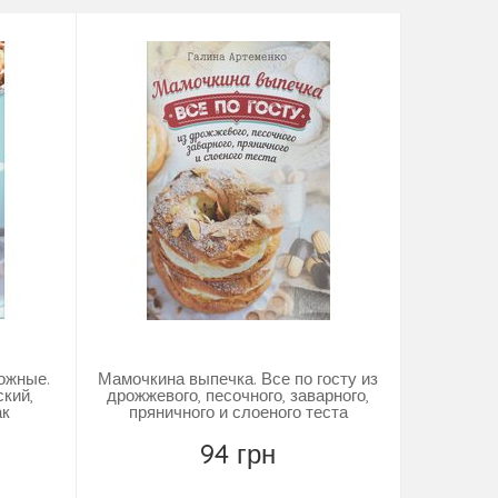
рожные.
Мамочкина выпечка. Все по госту из
Песочн
ский,
дрожжевого, песочного, заварного,
Шоколад
ак
пряничного и слоеного теста
венское, 
94 грн
Повідомити