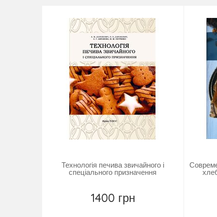
Технологія печива звичайного і
Совреме
спеціального призначення
хлеб
1400 грн
Купити