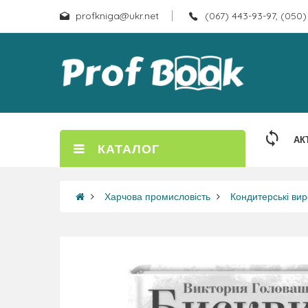
profkniga@ukr.net
(067) 443-93-97, (050)
АК
КАТАЛОГ
Харчова промисловість
Кондитерські ви