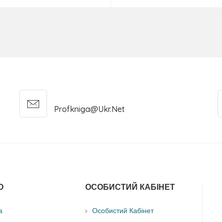
Profkniga@ukr.net
О
ОСОБИСТИЙ КАБІНЕТ
а
Особистий Кабінет