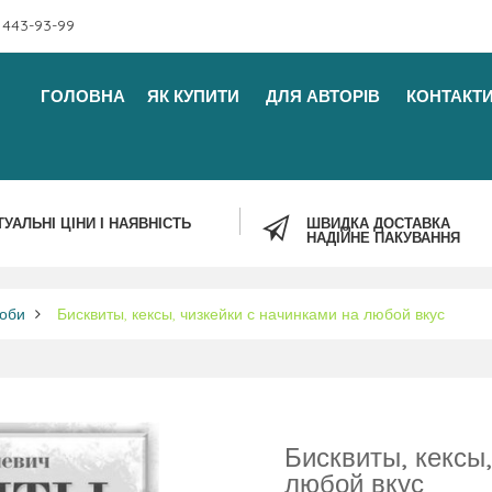
 443-93-99
ГОЛОВНА
ЯК КУПИТИ
ДЛЯ АВТОРІВ
КОНТАКТ
ТУАЛЬНІ ЦІНИ І НАЯВНІСТЬ
ШВИДКА ДОСТАВКА
НАДІЙНЕ ПАКУВАННЯ
роби
Бисквиты, кексы, чизкейки с начинками на любой вкус
Бисквиты, кексы,
любой вкус