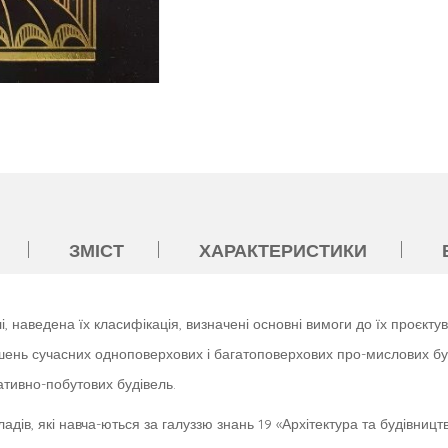
ЗМІСТ
ХАРАКТЕРИСТИКИ
і, наведена їх класифікація, визначені основні вимоги до їх проєкту
шень сучасних одноповерхових і багатоповерхових про-мислових буді
ативно-побутових будівель.
дів, які навча-ються за галуззю знань 19 «Архітектура та будівництв