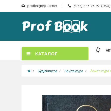
profkniga@ukr.net
(067) 443-93-97, (050)
АК
КАТАЛОГ
Будівництво
Архітектура
Архітектура 