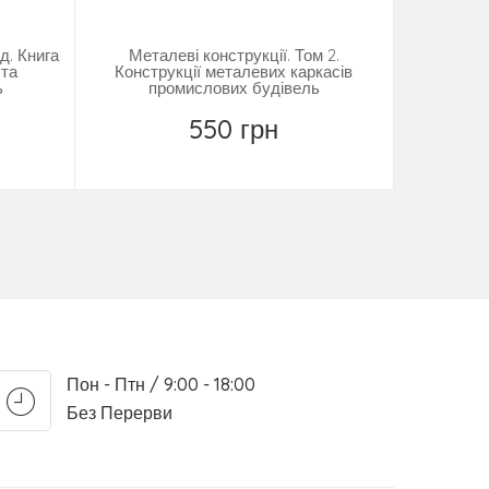
д. Книга
Металеві конструкції. Том 2.
Проєкту
 та
Конструкції металевих каркасів
одноповер
ь
промислових будівель
550 грн
Повідомити
Пон - Птн / 9:00 - 18:00
Без Перерви