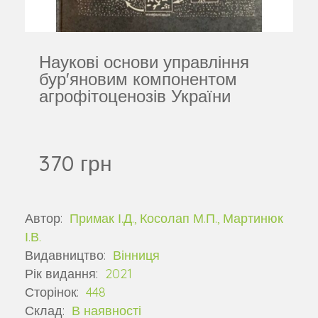
Наукові основи управління
бур'яновим компонентом
агрофітоценозів України
370 грн
Автор:
Примак І.Д., Косолап М.П., Мартинюк
І.В.
Видавництво:
Вінниця
Рік видання:
2021
Сторінок:
448
Склад:
В наявності