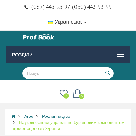
(067) 443-93-97, (050) 443-93-99
Українська
РОЗДІЛИ
0
0
Агро
Рослинництво
Наукові основи управління бур'яновим компонентом
агрофітоценозів України