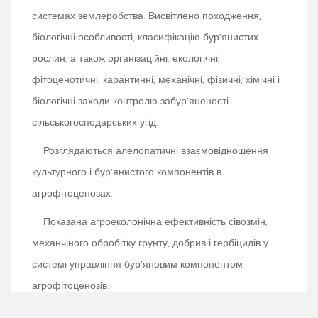
системах землеробства. Висвітлено походження,
біологічні особливості, класифікацію бур'янистих
рослин, а також організаційні, екологічні,
фітоценотичні, карантинні, механічні, фізичні, хімічні і
біологічні заходи контролю забур'яненості
сільськогосподарських угід.
Розглядаються алелопатичні взаємовідношення
культурного і бур'янистого компонентів в
агрофітоценозах.
Показана агроеколонічна ефективність сівозмін,
механчіного обробітку грунту, добрив і гербіцидів у
системі управління бур'яновим компонентом
агрофітоценозів.