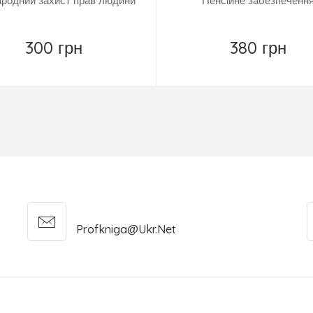
родний захист прав людини
Пенсійне забезпеченн
300 грн
380 грн
Повідомити
Купити
Profkniga@ukr.net