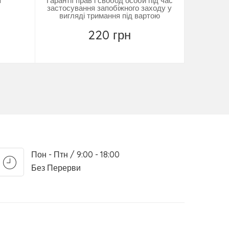
я
Гарантії прав і свобод особи під час
застосування запобіжного заходу у
вигляді тримання під вартою
220 грн
Купити
Пон - Птн / 9:00 - 18:00
Без Перерви