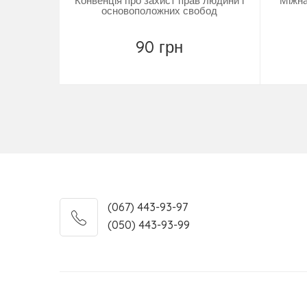
Конвенція про захист прав людини і
Міжна
основоположних свобод
90 грн
Купити
(067) 443-93-97
(050) 443-93-99