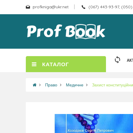
profkniga@ukr.net
(067) 443-93-97, (050)
АК
КАТАЛОГ
Право
Медичне
Захист конституційн