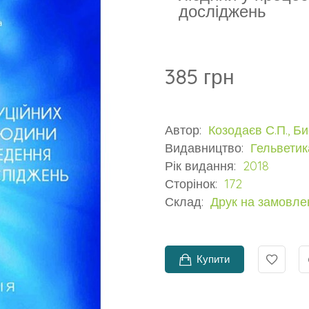
досліджень
385 грн
Автор:
Козодаєв С.П., Би
Видавництво:
Гельветик
Рік видання:
2018
Сторінок:
172
Склад:
Друк на замовлен
Купити