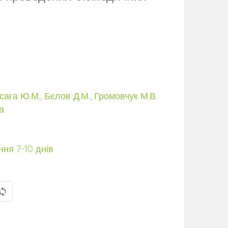
сага Ю.М., Бєлов Д.М., Громовчук М.В.
а
ня 7-10 днів