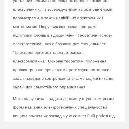
усталених режимів і перехідних процесів лінійних
електричних кіл із зосередженими та розподіленими
параметрами, а також нелінійних електричних і
магнітних кіл. Підручник відповідає програмі
підготовки фахівців з дисципліни “Теоретичні основи
електротехніки”, яка є базовою для спеціальності
“Електроенергетика, електротехніка і
електромеханіка”. Основні теоретичні положення
проілюстровано прикладами розв’язування типових
задач, наведено контрольні та екзаменаційні питання,
задачі для самостійного опрацювання.
Мета підручника – надати допомогу студентам різних
форм навчання електротехнічних спеціальностей
вищих навчальних закладів у їх самостійній роботі під
час вивчення навчальних дисциплін “Теоретичні