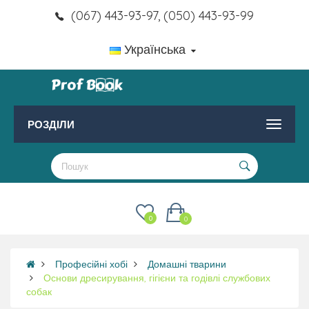
(067) 443-93-97, (050) 443-93-99
Українська
РОЗДІЛИ
0
0
Професійні хобі
Домашні тварини
Основи дресирування, гігієни та годівлі службових
собак