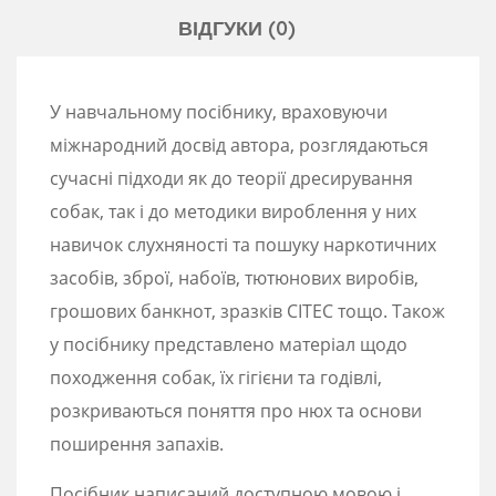
ВІДГУКИ (0)
У навчальному посібнику, враховуючи
міжнародний досвід автора, розглядаються
сучасні підходи як до теорії дресирування
собак, так і до методики вироблення у них
навичок слухняності та пошуку наркотичних
засобів, зброї, набоїв, тютюнових виробів,
грошових банкнот, зразків СІТЕС тощо. Також
у посібнику представлено матеріал щодо
походження собак, їх гігієни та годівлі,
розкриваються поняття про нюх та основи
поширення запахів.
Посібник написаний доступною мовою і