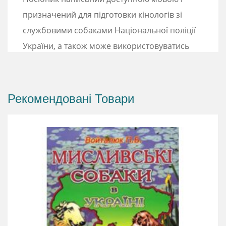
призначений для підготовки кінологів зі
службовими собаками Національної поліції
України, а також може використовуватись
кінологами правоохоронних органів України
та інших кінологічних організацій, яких
цікавлять питання дресирування, гігієни та
Рекомендовані Товари
годівлі службових собак.