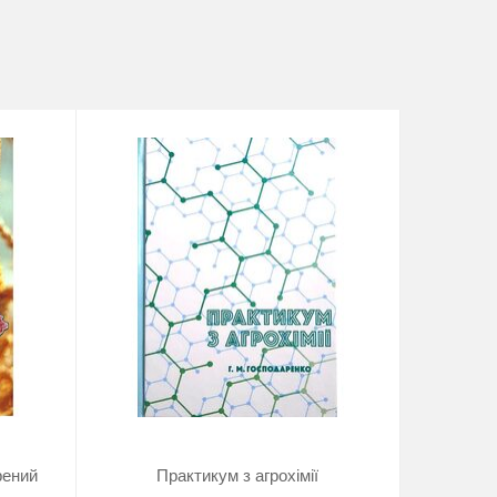
рений
Практикум з агрохімії
Мето
применени