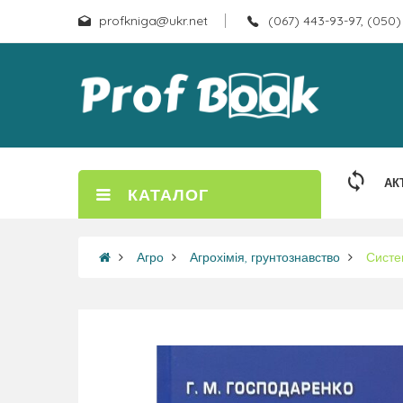
profkniga@ukr.net
(067) 443-93-97, (050)
АК
КАТАЛОГ
Агро
Агрохімія, грунтознавство
Систе