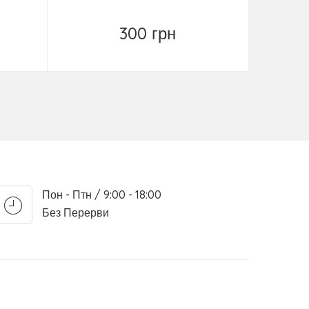
инт
300 грн
Повідомити
Пон - Птн / 9:00 - 18:00
Без Перерви