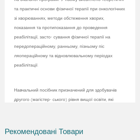
та практичні основи фізичної терапії при онкологічних
зі хворюваннях, методи обстеження хворих,
показання та протипоказання до проведення
реабілітації, засто- сування фізичної терапії на
передопераційному, ранньому, пізньому піс
ляопераційному та відновлювальному періодах
реабілітації.
Навчальний посібник призначений для здобувачів
другого (магістер- ського) рівня вищої освіти, які
навчаються за спеціальністю 227 Терапія та
реабілітація, і викладачів вищих медичних навчальних
закладів різ них ступенів акредитації.
Рекомендовані Товари