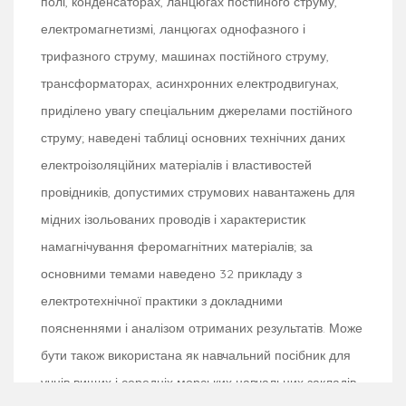
полі, конденсаторах, ланцюгах постійного струму,
електромагнетизмі, ланцюгах однофазного і
трифазного струму, машинах постійного струму,
трансформаторах, асинхронних електродвигунах,
приділено увагу спеціальним джерелами постійного
струму; наведені таблиці основних технічних даних
електроізоляційних матеріалів і властивостей
провідників, допустимих струмових навантажень для
мідних ізольованих проводів і характеристик
намагнічування феромагнітних матеріалів; за
основними темами наведено 32 прикладу з
електротехнічної практики з докладними
поясненнями і аналізом отриманих результатів. Може
бути також використана як навчальний посібник для
учнів вищих і середніх морських навчальних закладів.