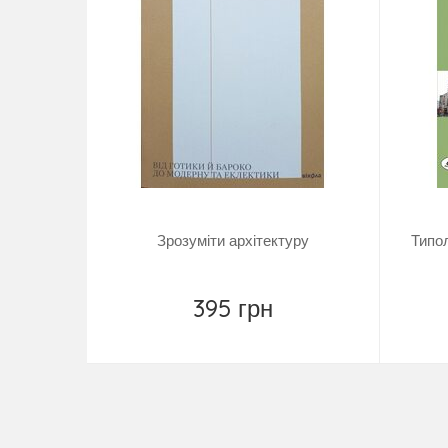
Зрозуміти архітектуру
Типол
395 грн
Купити