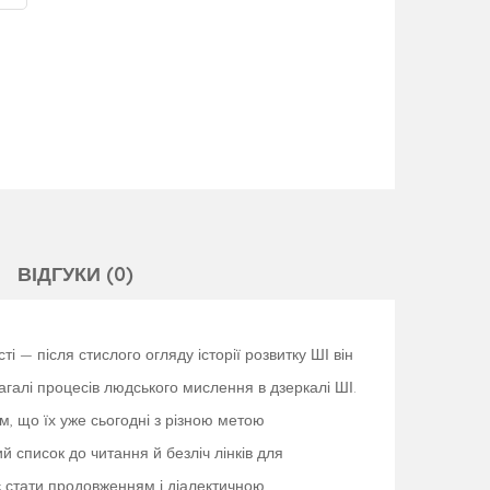
ВІДГУКИ (0)
і — після стислого огляду історії розвитку ШІ він
агалі процесів людського мислення в дзеркалі ШІ.
м, що їх уже сьогодні з різною метою
 список до читання й безліч лінків для
є стати продовженням і діалектичною