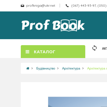
profkniga@ukr.net
(067) 443-93-97, (050)
АК
КАТАЛОГ
Будівництво
Архітектура
Архітектура 