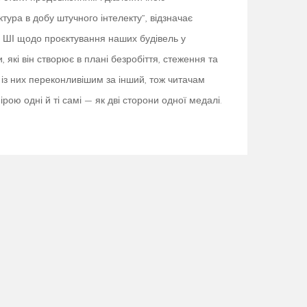
ура в добу штучного інтелекту”, відзначає
 ШІ щодо проєктування наших будівель у
які він створює в плані безробіття, стеження та
 із них переконливішим за інший, тож читачам
ою одні й ті самі — як дві сторони одної медалі.