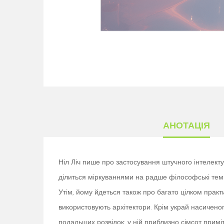
АНОТАЦІЯ
Ніл Ліч пише про застосування штучного інтелекту 
ділиться міркуваннями на радше філософські теми,
Утім, йому йдеться також про багато цілком прак
використовують архітектори. Крім украй насиченог
подальших розвідок: у ній приблизно сімсот прим