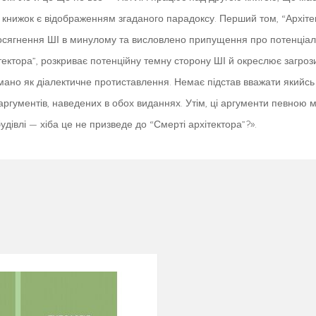
книжок є відображенням згаданого парадоксу. Перший том, “Архітект
досягнення ШІ в минулому та висловлено припущення про потенціал
ектора”, розкриває потенційну темну сторону ШІ й окреслює загрози, 
умано як діалектичне протиставлення. Немає підстав вважати якийсь
гументів, наведених в обох виданнях. Утім, ці аргументи певною мір
дівлі — хіба це не призведе до “Смерті архітектора”?».