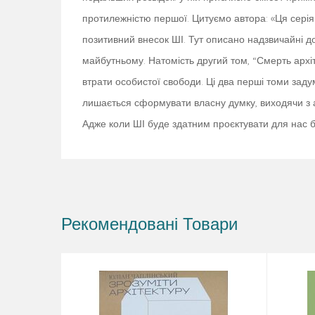
протилежністю першої. Цитуємо автора: «Ця серія 
позитивний внесок ШІ. Тут описано надзвичайні 
майбутньому. Натомість другий том, “Смерть архіт
втрати особистої свободи. Ці два перші томи зад
лишається сформувати власну думку, виходячи з ар
Адже коли ШІ буде здатним проєктувати для нас бу
Рекомендовані Товари