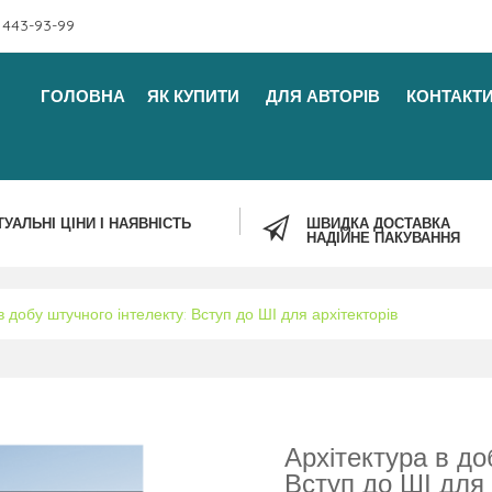
 443-93-99
ГОЛОВНА
ЯК КУПИТИ
ДЛЯ АВТОРІВ
КОНТАКТ
ТУАЛЬНІ ЦІНИ І НАЯВНІСТЬ
ШВИДКА ДОСТАВКА
НАДІЙНЕ ПАКУВАННЯ
в добу штучного інтелекту: Вступ до ШІ для архітекторів
Архітектура в до
Вступ до ШІ для 