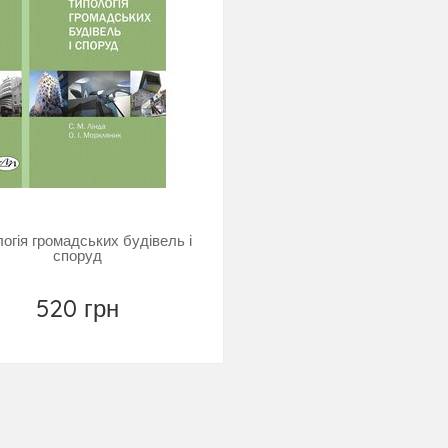
огія громадських будівель і
споруд
520 грн
Повідомити