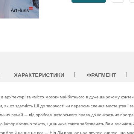
ХАРАКТЕРИСТИКИ
ФРАГМЕНТ
в архітектурі та «місто-мозок» майбутнього в дуже широкому контекст
 як-от здатність ШІ до творчості чи переосмислення мистецтва і вз
тичних речей — від проблем авторського права до конкретних програ
о інформативно тексту, ця книжка також забезпечить Вам величезний
іток.Але й це ще не все — Ніл Ліч працює над другою книгою, що ма