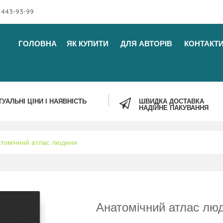
 443-93-99
ГОЛОВНА
ЯК КУПИТИ
ДЛЯ АВТОРІВ
КОНТАКТ
ТУАЛЬНІ ЦІНИ І НАЯВНІСТЬ
ШВИДКА ДОСТАВКА
НАДІЙНЕ ПАКУВАННЯ
томічний атлас людини
Анатомічний атлас лю