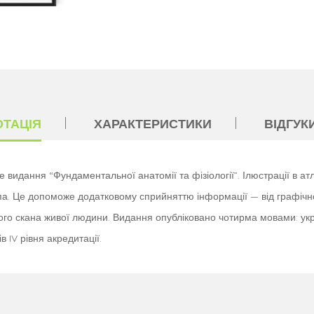
ОТАЦІЯ
ХАРАКТЕРИСТИКИ
ВІДГУКИ
видання “Фундаментальної анатомії та фізіології”. Ілюстрації в ат
а. Це допоможе додатковому сприйняттю інформації — від графічної
ного скана живої людини. Видання опубліковано чотирма мовами: укр
 IV рівня акредитації.