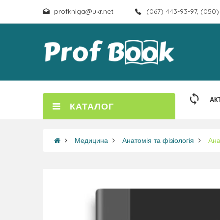
profkniga@ukr.net
(067) 443-93-97, (050)
АК
КАТАЛОГ
Медицина
Анатомія та фізіологія
Ана