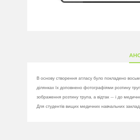
АН
В основу створення атласу було покладено восьме 
ділянках їх доповнено фотографіями розтину труп
зображення розтину трупа, а відтак — і до медич
Для студентів вищих медичних навчальних закладів