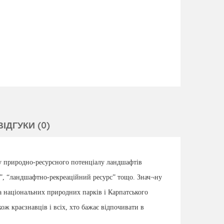
ВІДГУКИ (0)
у природно-ресурсного потенціалу ландшафтів
т”, “ландшафтно-рекреаційний ресурс” тощо. Знач¬ну
а національних природних парків і Карпатського
кож краєзнавців і всіх, хто бажає відпочивати в