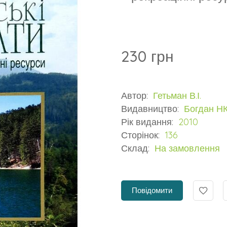
230 грн
Автор:
Гетьман В.І.
Видавництво:
Богдан Н
Рік видання:
2010
Сторінок:
136
Склад:
На замовлення
Повідомити