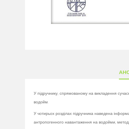
АН
У підручнику, спрямованому на викладення сучасни
водойм.
У чотирьох розділах підручника наведена інформа
антропогенного навантаження на водойми, методи