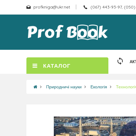
profkniga@ukr.net
(067) 443-93-97, (050)
АК
КАТАЛОГ
Природничі науки
Екологія
Технологі