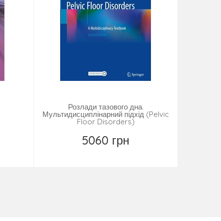
Розлади тазового дна.
Кольпоско
Мультидисциплінарний підхід (Pelvic
по Бургх
Floor Disorders)
Care Co
5060 грн
Купити