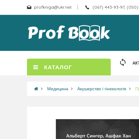
profkniga@ukr.net
(067) 443-93-97, (050)
АК
КАТАЛОГ
Медицина
Акушерство і гінекологія
П