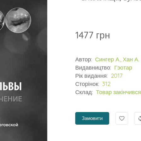
1477 грн
Автор:
Сингер А., Хан А.
Видавництво:
Гэотар
Рік видання:
2017
Сторінок:
312
Склад:
Товар закінчився
Замовити