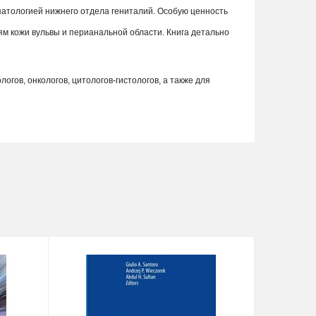
атологией нижнего отдела гениталий. Особую ценность
м кожи вульвы и перианальной области. Книга детально
ов, онкологов, цитологов-гистологов, а также для