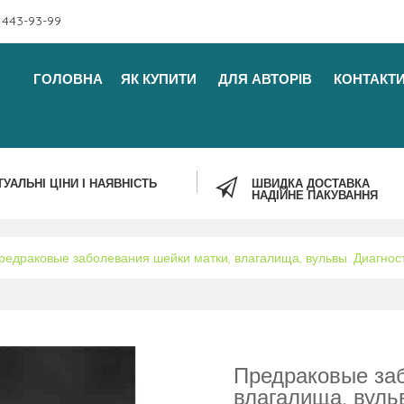
 443-93-99
ГОЛОВНА
ЯК КУПИТИ
ДЛЯ АВТОРІВ
КОНТАКТ
ТУАЛЬНІ ЦІНИ І НАЯВНІСТЬ
ШВИДКА ДОСТАВКА
НАДІЙНЕ ПАКУВАННЯ
редраковые заболевания шейки матки, влагалища, вульвы. Диагнос
Предраковые заб
влагалища, вуль