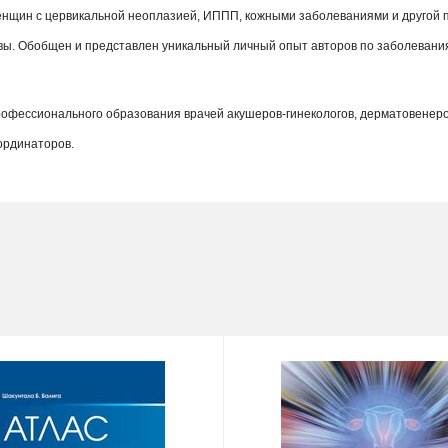
нщин с цервикальной неоплазией, ИППП, кожными заболеваниями и другой п
ы. Обобщен и представлен уникальный личный опыт авторов по заболевания
фессионального образования врачей акушеров-гинекологов, дерматовенеролог
 ординаторов.