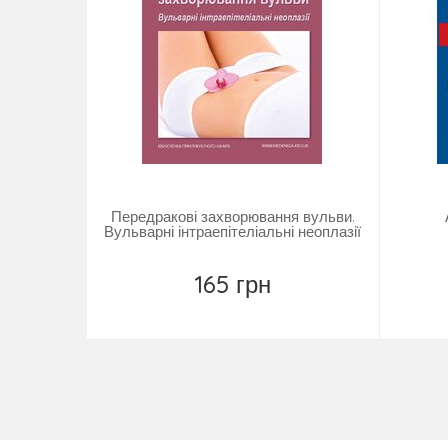
Передракові захворювання вульви.
Вульварні інтраепітеліальні неоплазії
165 грн
Купити