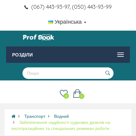
(067) 443-93-97, (050) 443-93-99
Українська
РОЗДІЛИ
0
0
Транспорт
Водний
Забезпечення надійності суднових дизелів на
експлуатаційних та спеціальних режимах роботи