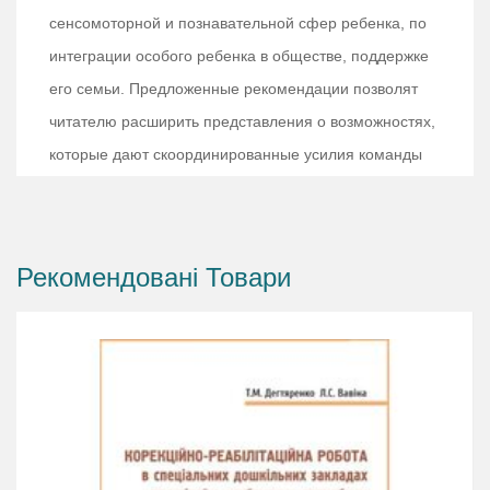
сенсомоторной и познавательной сфер ребенка, по
интеграции особого ребенка в обществе, поддержке
его семьи. Предложенные рекомендации позволят
читателю расширить представления о возможностях,
которые дают скоординированные усилия команды
специалистов в работе с различными проблемами
развития. Практикующие специалисты смогут
повысить свои компетенции, пополнить арсенал
Рекомендовані Товари
педагогических приемов, больше узнать о
деятельности коллег, избравших для себя лечебно-
педагогический подход.
Книга адресована педагогам, психологам,
логопедам, социальным работникам и другим
специалистам, а также студентам, тьюторам,