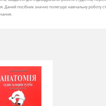
ання. Даний посібник значно полегшує навчальну
роботу с
вчання.