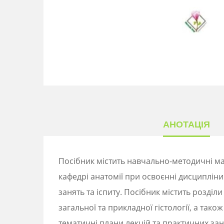
АНОТАЦІЯ
Посібник містить навчально-методичні м
кафедрі анатомії при освоєнні дисципліни
занять та
іспиту. Посібник містить розділи
загальної та прикладної гістології, а тако
тематичні плани лекцій
та практичних зан