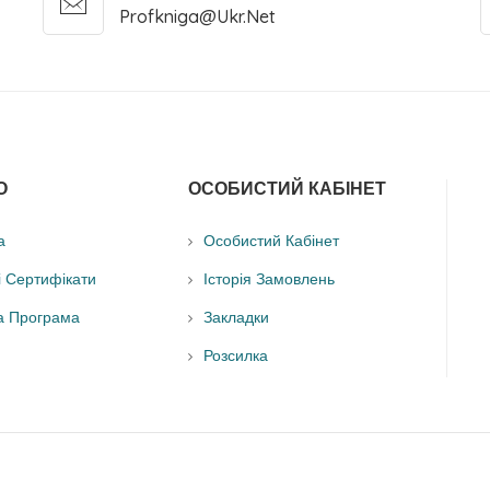
Profkniga@ukr.net
О
ОСОБИСТИЙ КАБІНЕТ
а
Особистий Кабінет
і Сертифікати
Історія Замовлень
а Програма
Закладки
Розсилка