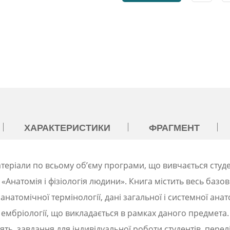
ХАРАКТЕРИСТИКИ
ФРАГМЕНТ
атеріали по всьому об’єму програми, що вивчається
студ
 «Анатомія і
фізіологія людини». Книга містить весь базо
 анатомічної термінології, дані загальної і системної анат
ж ембріології, що викладається в
рамках даного предмета. 
ять, завдання для індивідуальної роботи студентів, пере