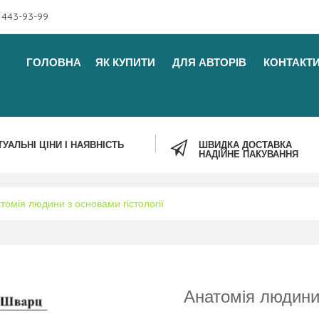
 443-93-99
ГОЛОВНА
ЯК КУПИТИ
ДЛЯ АВТОРІВ
КОНТАКТ
ТУАЛЬНІ ЦІНИ І НАЯВНІСТЬ
ШВИДКА ДОСТАВКА
НАДІЙНЕ ПАКУВАННЯ
томія людини з основами гістології
Анатомія людини 