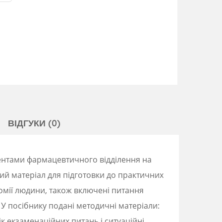
ВІДГУКИ (0)
ентами фармацевтичного відділення на
вий матеріал для підготовки до практичних
омії
людини, також включені питання
У посібнику подані методичні матеріали:
лік екзаменаційних питань і
ситуаційні