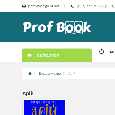
profkniga@ukr.net
(067) 443-93-97, (050)
АК
КАТАЛОГ
Видавництво
Арій
Арій