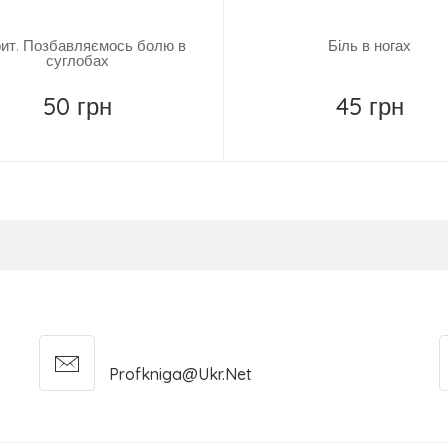
ит. Позбавляємось болю в
Біль в ногах
суглобах
50 грн
45 грн
Повідомити
Повідомити
Profkniga@ukr.net