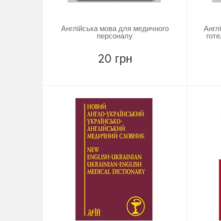
Англійська мова для медичного
Англ
персоналу
готе
20 грн
Купити