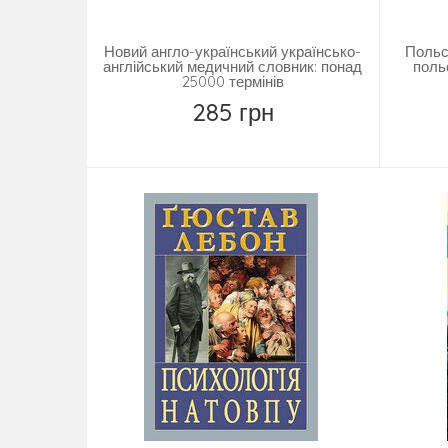
Новий англо-український українсько-
Польс
англійський медичний словник: понад
поль
25000 термінів
285 грн
Повідомити