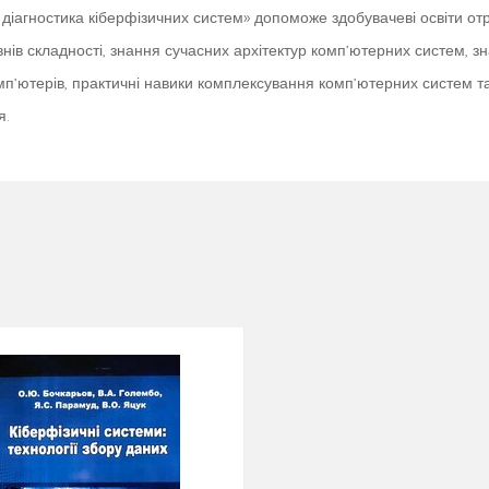
 діагностика кіберфізичних систем» допоможе здобувачеві освіти от
внів складності, знання сучасних архітектур комп’ютерних систем, 
’ютерів, практичні навики комплексування комп’ютерних систем та 
я.