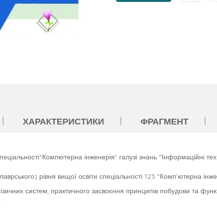
ХАРАКТЕРИСТИКИ
ФРАГМЕНТ
еціальності“Компютерна інженерія” галузі знань “Інформаційні техн
лаврського) рівня вищої освіти спеціальності 123 “Комп’ютерна ін
ерфізичних систем, практичного засвоєння принципів побудови та фу
.