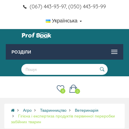
(067) 443-93-97, (050) 443-93-99
Українська
РОЗДІЛИ
0
0
Агро
Тваринництво
Ветеринарія
Гігієна і експертиза продуктів первинної переробки
забійних тварин