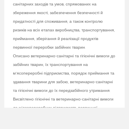
санітарних заходів та умов, спрямованих на
збереження якості, забезпечення безпечності й
придатності для споживання, а також контролю
ризиків на всіх етапах виробництва, транспортування,
приймання, зберігання й реалізації продуктів
первинної переробки забійних тварин.
Описано ветеринарно-санітарні та гігієнічні вимоги до
забійних тварин, їх транспортування на
м'ясопереробні підприємства, порядок приймання та
здавання тварини для забою, ветеринарно-санітарні
та гігієнічні вимоги до їх передзабійного утримання.
Висвітлено гігієнічні та ветеринарно-санітарні вимоги
до м'ясопереробних підприємств, первинної
переробки та подвірного забою тварин.
Викладено порядок ветеринарно-санітарного