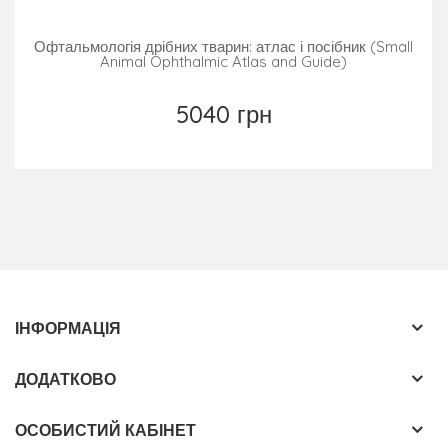
експертиза» та «Ветеринарна медицина», а також для
Офтальмологія дрібних тварин: атлас і посібник (Small
слухачів післядипломної освіти, практикуючих лікарів
Animal Ophthalmic Atlas and Guide)
ветеринарної медицини, які здійснюють державний
ветеринарно-санітарний контроль і нагляд за
5040 грн
харчовими продуктами.
ІНФОРМАЦІЯ
ДОДАТКОВО
ОСОБИСТИЙ КАБІНЕТ