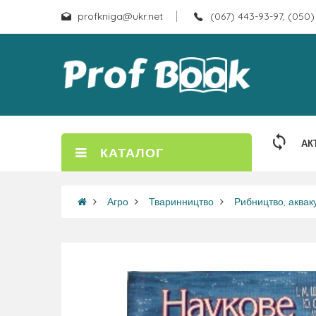
profkniga@ukr.net
(067) 443-93-97, (050)
АК
КАТАЛОГ
Агро
Тваринництво
Рибництво, аквак