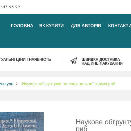
 443-93-99
ГОЛОВНА
ЯК КУПИТИ
ДЛЯ АВТОРІВ
КОНТАКТ
ТУАЛЬНІ ЦІНИ І НАЯВНІСТЬ
ШВИДКА ДОСТАВКА
НАДІЙНЕ ПАКУВАННЯ
ультура
Наукове обґрунтування раціональної годівлі риб
Наукове обґрунту
риб