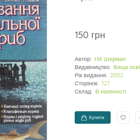
150 грн
Автор:
І.М. Шерман
Видавництво:
Вища осві
Рік видання:
2002
Сторінок:
127
Склад:
В наявності
Купити