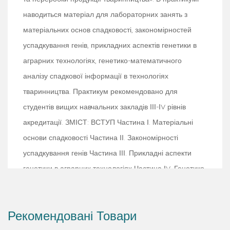
наводиться матеріал для лабораторних занять з
матеріальних основ спадковості, закономірностей
успадкування генів, прикладних аспектів генетики в
аграрних технологіях, генетико-математичного
аналізу спадкової інформації в технологіях
тваринництва. Практикум рекомендовано для
студентів вищих навчальних закладів ІІІ-ІV рівнів
акредитації. ЗМІСТ: ВСТУП Частина І. Матеріальні
основи спадковості Частина ІІ. Закономірності
успадкування генів Частина ІІІ. Прикладні аспекти
генетики в аграрних технологіях Частина ІV. Генетико-
математичний аналіз спадкової інформації в
технологіях тваринництва РЕКОМЕНДОВАНА
Рекомендовані Товари
ЛІТЕРАТУРА ДОДАТКИ