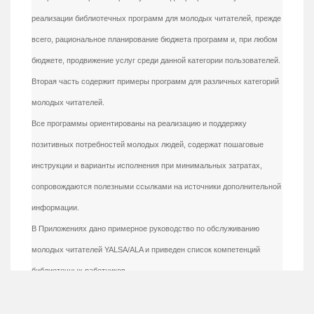
реализации библиотечных программ для молодых читателей, прежде
всего, рациональное планирование бюджета программ и, при любом
бюджете, продвижение услуг среди данной категории пользователей.
Вторая часть содержит примеры программ для различных категорий
молодых читателей.
Все программы ориентированы на реализацию и поддержку
позитивных потребностей молодых людей, содержат пошаговые
инструкции и варианты исполнения при минимальных затратах,
сопровождаются полезными ссылками на источники дополнительной
информации.
В Приложениях дано примерное руководство по обслуживанию
молодых читателей YALSA/ALA и приведен список компетенций
библиотечных работников.
Издание адресовано сотрудникам всех публичных и школьных
библиотек, работающих с молодежью, подростками и детьми, а также