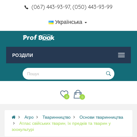
(067) 443-93-97, (050) 443-93-99
Українська
РОЗДІЛИ
0
0
Агро
Тваринництво
Основи тваринництва
Атлас свійських тварин, їх предків та тварин у
зоокультурі