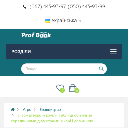
(067) 443-93-97, (050) 443-93-99
Українська
РОЗДІЛИ
0
0
Агро
Лісівництво
Лісоматеріали круглі. Таблиці об'ємів за
серединними діаметрами в корі і довжиною