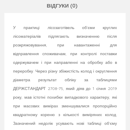
ВІДГУКИ (0)
У практиці лісозаготівель об’єми круглих
лісоматеріалів підлягають визначенню після
розкряжовування, при навантаженні для
відправлення споживачам, при контролі поставки
одержувачем і при направленні на обробку або в
переробку. Через різну збіжистість колод і округлення
діаметра результат обліку за таблицями
ДЕРЖСТАНДАРТ 2708-75, який діяв до 1 січня 2019
року, мав істотні похибки випадкового характеру, які
при масових вимірах зменшувалися пропорційно
квадратному кореню з кількості виміряних колод.
Зазначений недолік усувають нові таблиці об’єму