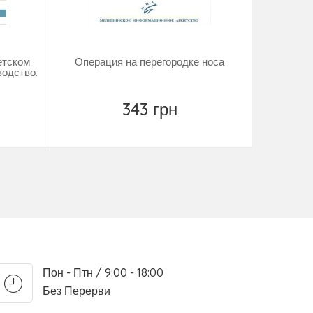
детском
Операция на перегородке носа
Забо
водство.
голо
343 грн
Повідомити
Пон - Птн / 9:00 - 18:00
Без Перерви