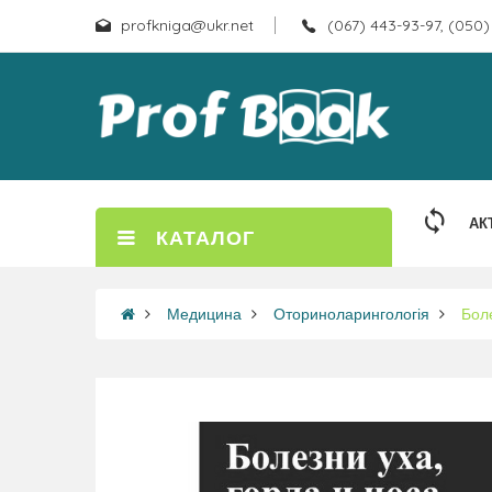
profkniga@ukr.net
(067) 443-93-97, (050)
АК
КАТАЛОГ
Медицина
Оториноларингологія
Боле