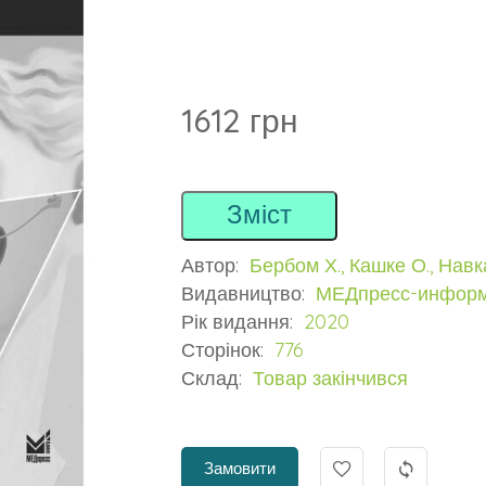
1612 грн
Зміст
Автор:
Бербом Х., Кашке О., Навк
Видавництво:
МЕДпресс-инфор
Рік видання:
2020
Сторінок:
776
Склад:
Товар закінчився
Замовити