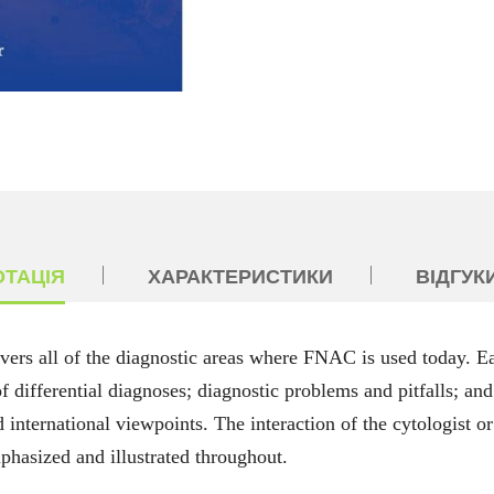
ОТАЦІЯ
ХАРАКТЕРИСТИКИ
ВІДГУКИ
ers all of the diagnostic areas where FNAC is used today. Eac
f differential diagnoses; diagnostic problems and pitfalls; and
d international viewpoints. The interaction of the cytologist or
mphasized and illustrated throughout.