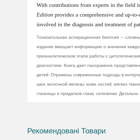
With contributions from experts in the field
Edition
provides a comprehensive and up-to-da
involved in the diagnosis and treatment of pa
Тонкоигольная аспирационная биопсия — сложны
издание вмещает информацию о значении каждого
преаналитическом этапе работы с цитологическ
диагностики. Книга дает панорамное представлен
детей. Отражены современные подходы в интерп
шеи, молочной железы, кожи, костей, мягких тка
глазницы и придатков глаза, селезенки. Деталь
нозологии или их группы рассматриваются с поз
каждом разделе представлены как типичные, так
Книга написана авторитетным шведским патологом
Рекомендовані Товари
ряда западноевропейских стран, Великобритании 