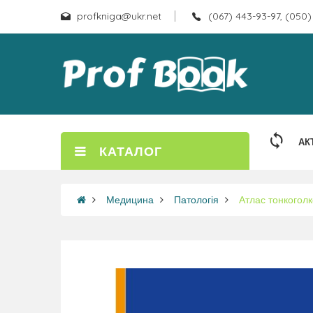
profkniga@ukr.net
(067) 443-93-97, (050)
АК
КАТАЛОГ
Медицина
Патологія
Атлас тонкоголк