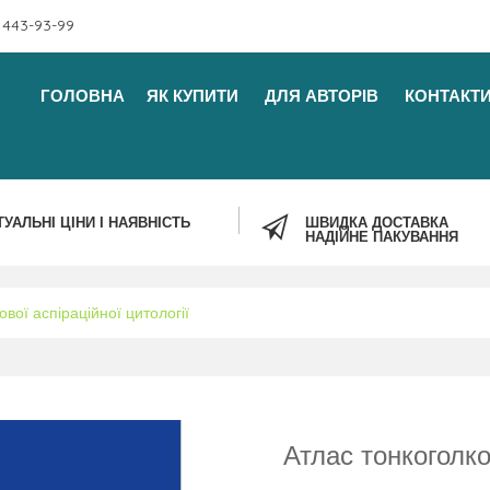
 443-93-99
ГОЛОВНА
ЯК КУПИТИ
ДЛЯ АВТОРІВ
КОНТАКТ
ТУАЛЬНІ ЦІНИ І НАЯВНІСТЬ
ШВИДКА ДОСТАВКА
НАДІЙНЕ ПАКУВАННЯ
ової аспіраційної цитології
Атлас тонкоголко