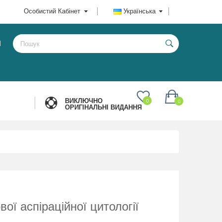
Особистий Кабінет
Українська
И
ВИКЛЮЧНО
0
0
ОРИГІНАЛЬНІ ВИДАННЯ
вої аспіраційної цитології