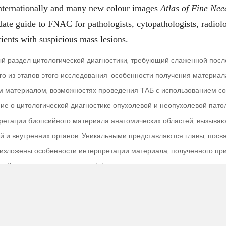
 internationally and many new colour images
Atlas of Fine Nee
te guide to FNAC for pathologists, cytopathologists, radiolo
tients with suspicious mass lesions.
й раздел цитологической диагностики, требующий слаженной пос
 из этапов этого исследования: особенности получения материала
им материалом, возможностях проведения ТАБ с использованием 
ие о цитологической диагностике опухолевой и неопухолевой патол
ретации биопсийного материала анатомических областей, вызываю
ней и внутренних органов. Уникальными представляются главы, по
но изложены особенности интерпретации материала, полученного п
иций ключевых признаков, дифференциального диагноза и роли доп
 и редкие нозологии, а богатый иллюстративный материал сопрово
 Х.А. Домански, много лет занимающимся цитологической диагност
и США. Она задумана авторами как практический атлас- справочни