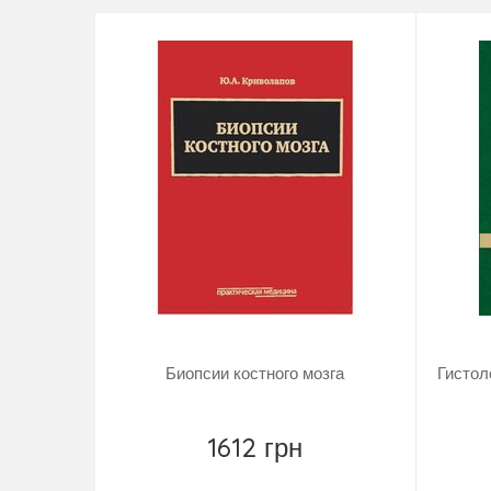
каждого цитолога.
Для удобства понимания международной терминоло
конкретных нозологиях.
Издание предназначено для специалистов в обла
Биопсии костного мозга
Гистол
1612 грн
Повідомити