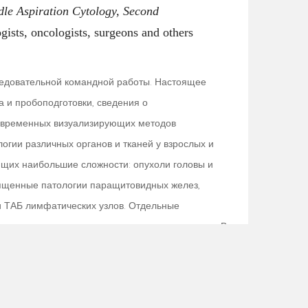
dle Aspiration Cytology, Second
gists, oncologists, surgeons and others
ледовательной командной работы. Настоящее
 и пробоподготовки, сведения о
современных визуализирующих методов
огии различных органов и тканей у взрослых и
щих наибольшие сложности: опухоли головы и
священные патологии паращитовидных желез,
ри ТАБ лимфатических узлов. Отдельные
олнительных методов для постановки диагноза. В
ждается детальным описанием.
икой, в соавторстве с известными патологами из
к и поэтому претендует стать настольной для