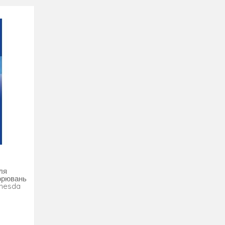
е слово «карцинома», когда речь идет о
и клинической онкологии.
ля
ворювань
thesda
roid