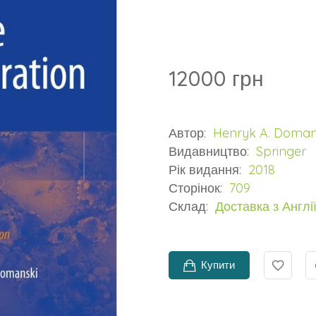
12000 грн
Автор:
Henryk A. Doman
Видавництво:
Springer
Рік видання:
2018
Сторінок:
709
Склад:
Доставка з Англії
Купити