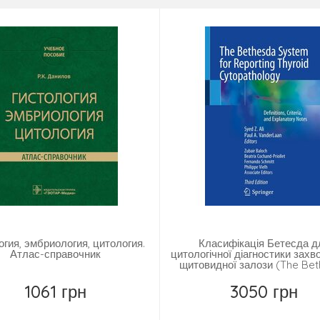
гии редактор русского перевода принял решение оставить в текст
сти морфологической диагностики (патологоанатомов и цитологов) 
огия, эмбриология, цитология.
Класифікація Бетесда д
Атлас-справочник
цитологічної діагностики зах
щитовидної залози (The Be
System for Reporting Thy
Cytopathology)
1061 грн
3050 грн
Повідомити
Купити