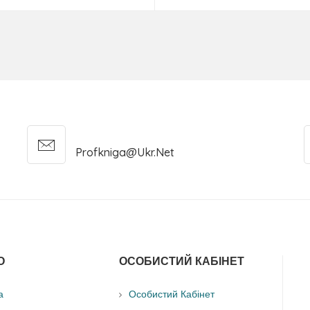
Profkniga@ukr.net
О
ОСОБИСТИЙ КАБІНЕТ
а
Особистий Кабінет