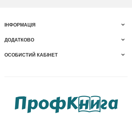
in chapter 3,4 and 5 the book now contains more
than 120 recipes that describe a wide range of
ІНФОРМАЦІЯ
macromolecules. Основна увага приділяється
широкому опису загальних методів і процесів для
ДОДАТКОВО
синтезу й модифікації макромолекул. Ці
фундаментальні розділи доповнені детальними
ОСОБИСТИЙ КАБІНЕТ
практичними експериментами. На додаток до
підгоовчих аспектів книга також дає читачеві враження
про зв'язок хімічного складу і морфології полімерів з
їх властивостями, а також про їх сферу застосування.
5-е видання містить численні зміни: останніми
роками, так звані функціональні полімери, які мають
спеціальні електричні, електронні, оптичні та біологічні
властивості, набувають все більшої популярності. Цей
підручник доповнений рецептами, які описують