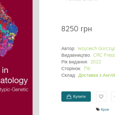
8250 грн
Автор:
Wojciech Gorczy
Видавництво:
CRC Press
Рік видання:
2022
Сторінок:
716
Склад:
Доставка з Англії
Купити
Кров