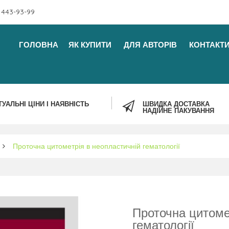
 443-93-99
ГОЛОВНА
ЯК КУПИТИ
ДЛЯ АВТОРІВ
КОНТАКТ
ТУАЛЬНІ ЦІНИ І НАЯВНІСТЬ
ШВИДКА ДОСТАВКА
НАДІЙНЕ ПАКУВАННЯ
Проточна цитометрія в неопластичній гематології
Проточна цитоме
гематології