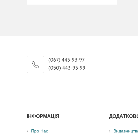
19. Myelodysplastic Syndromes
20. Mixed Myelodysplastic-Myeloproliferative N
21. Myeloproliferative Neoplasms
22. Acute Myeloid Leukemia, Not Otherwise Speci
23. Acute Myeloid Leukemia With Recurrent Gene
(067) 443-93-97
24. Measurable (Minimal) Residual Disease in A
(050) 443-93-99
25. Acute Leukemias of Ambiguous Lineage
26. Other Neoplasms and PNH
ІНФОРМАЦІЯ
ДОДАТКОВ
Про Нас
Видавництв