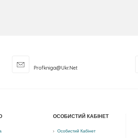
eoplasms
fied
tic Abnormalities
ML
Profkniga@ukr.net
О
ОСОБИСТИЙ КАБІНЕТ
а
Особистий Кабінет