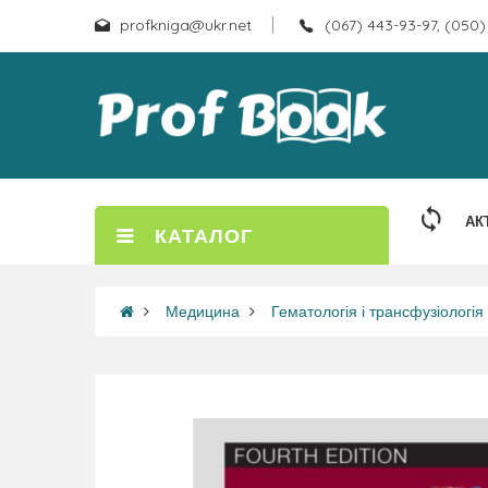
profkniga@ukr.net
(067) 443-93-97, (050)
АК
КАТАЛОГ
Медицина
Гематологія і трансфузіологія