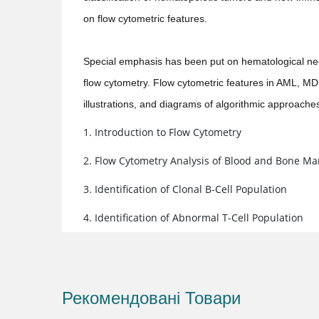
on flow cytometric features.
Special emphasis has been put on hematological neopl
flow cytometry. Flow cytometric features in AML, 
illustrations, and diagrams of algorithmic approache
1. Introduction to Flow Cytometry
2. Flow Cytometry Analysis of Blood and Bone M
3. Identification of Clonal B-Cell Population
4. Identification of Abnormal T-Cell Population
5. Identification of Myeloblasts
6. Identification of Lymphoblasts
Рекомендовані Товари
7. Immunophenotypic Markers in Flow Cytometry