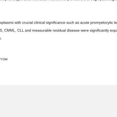
asms with crucial clinical significance such as acute promyelocytic leu
MDS, CMML, CLL and measurable residual disease were significantly ex
s.
arrow