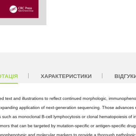
ОТАЦІЯ
ХАРАКТЕРИСТИКИ
ВІДГУКИ
 text and illustrations to reflect continued morphologic, immunophenot
 expanding application of next-generation sequencing. Those advances no
es such as monoclonal B-cell lymphocytosis or clonal hematopoiesis of i
umors that can be targeted by mutation-specific or antigen-specific dr
unophenotypic and molecular markers to provide a thorough pathologic