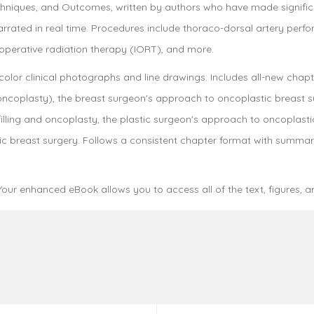
chniques, and Outcomes, written by authors who have made significan
arrated in real time. Procedures include thoraco-dorsal artery perfo
aoperative radiation therapy (IORT), and more.
-color clinical photographs and line drawings. Includes all-new cha
ncoplasty), the breast surgeon's approach to oncoplastic breast s
ofilling and oncoplasty, the plastic surgeon's approach to oncoplasti
ic breast surgery. Follows a consistent chapter format with summar
ur enhanced eBook allows you to access all of the text, figures, a