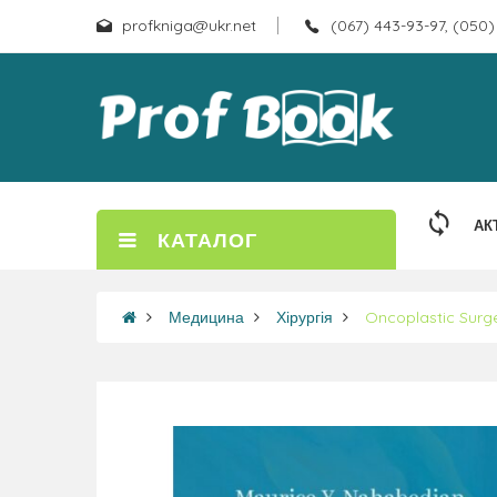
profkniga@ukr.net
(067) 443-93-97, (050)
АК
КАТАЛОГ
Медицина
Хірургія
Oncoplastic Surge