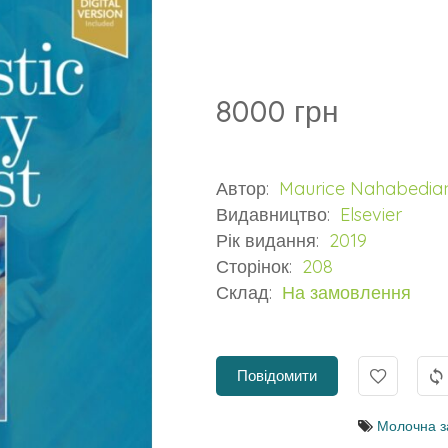
8000 грн
Автор:
Maurice Nahabedia
Видавництво:
Elsevier
Рік видання:
2019
Сторінок:
208
Склад:
На замовлення
Повідомити
Молочна з