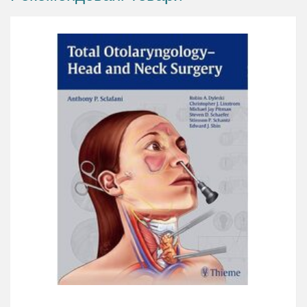
bone-anchored prosthesis, and laser-supported
interventions Coverage of the full spectrum of plastic
and reconstructive surgical techniques, such as external
rhinoplasty, scar revision, keloid management, and free
skin grafts ENT-Head and Neck Surgery: Essential
Procedures is an indispensable companion for all fellows
and residents in otolaryngology during training and in
daily practice.
Представлені сучасні зарубіжні досягнення у хірургії
голови та шиї, що ґрунтуються на світовому досвіді в
цій галузі. Наведено основні хірургічні методики,
етапи кожної операції описані у доступній формі,
численні ілюстрації полегшують сприйняття
інформації. На початку кожного розділу вказані