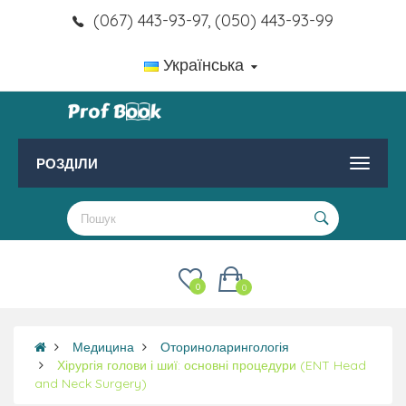
(067) 443-93-97, (050) 443-93-99
Українська
РОЗДІЛИ
0
0
Медицина
Оториноларингологія
Хірургія голови і шиї: основні процедури (ENT Head
and Neck Surgery)