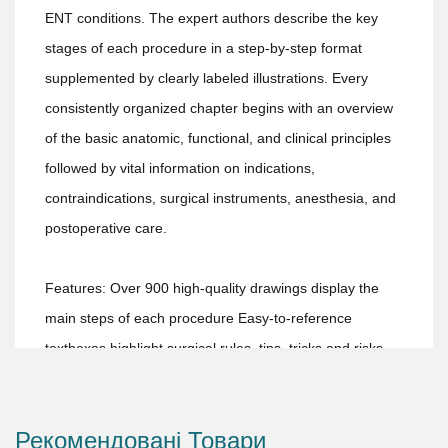
ENT conditions. The expert authors describe the key
stages of each procedure in a step-by-step format
supplemented by clearly labeled illustrations. Every
consistently organized chapter begins with an overview
of the basic anatomic, functional, and clinical principles
followed by vital information on indications,
contraindications, surgical instruments, anesthesia, and
postoperative care.
Features: Over 900 high-quality drawings display the
main steps of each procedure Easy-to-reference
textboxes highlight surgical rules, tips, tricks and risks,
and give advice on how to manage potential
complications The latest information on recent
Рекомендовані Товари
developments in transplantation, cochlear implants,