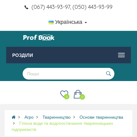
(067) 443-93-97, (050) 443-93-99
Українська
РОЗДІЛИ
0
0
Агро
Тваринництво
Основи тваринництва
Гігієна води та водопостачання тваринницьких
підприємств