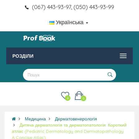
(067) 443-93-97, (050) 443-93-99
Українська
РОЗДІЛИ
0
0
Медицина
Дерматовенерологія
Дитяча дерматологія та дерматопатологія. Короткий
атлас (Pediatric Dermatology and Dermatopathology
A Concise Atlas)