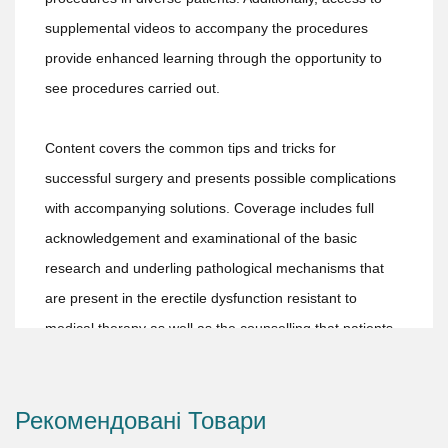
supplemental videos to accompany the procedures
provide enhanced learning through the opportunity to
see procedures carried out.
Content covers the common tips and tricks for
successful surgery and presents possible complications
with accompanying solutions. Coverage includes full
acknowledgement and examinational of the basic
research and underling pathological mechanisms that
are present in the erectile dysfunction resistant to
medical therapy as well as the counselling that patients
may need from both the urological and psychological
point of view. The book gives a full comprehension of
Рекомендовані Товари
penile prosthesis surgery from multiple viewpoints
making it the perfect reference for urologists,